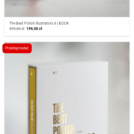
The Best Polish Illustrators 6 | BOOK
Pierwotna
Aktualna
399,00
zł
199,00
zł
cena
cena
wynosiła:
wynosi:
399,00 zł.
199,00 zł.
Przedsprzedaż