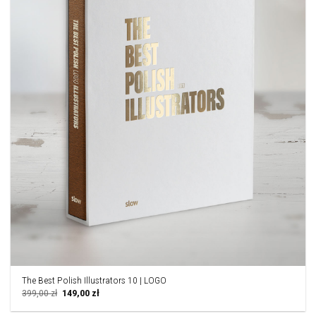
The Best Polish Illustrators 10 | LOGO
Pierwotna
Aktualna
399,00
zł
149,00
zł
cena
cena
wynosiła:
wynosi: