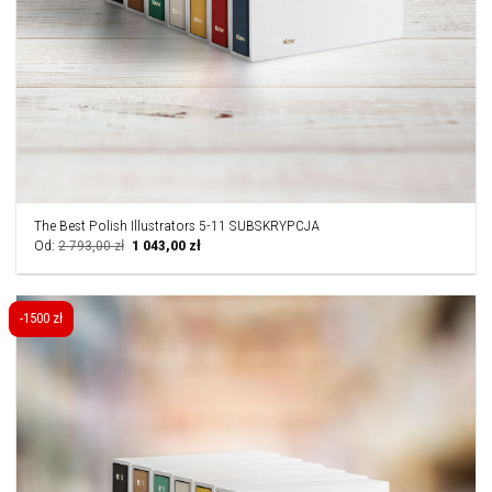
The Best Polish Illustrators 5-11 SUBSKRYPCJA
Pierwotna
Aktualna
Od:
2 793,00
zł
1 043,00
zł
cena
cena
wynosiła:
wynosi:
2
1
793,00 zł.
043,00 zł.
-1500 zł