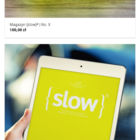
Magazyn {slow}ˣ | No. X
100,00
zł