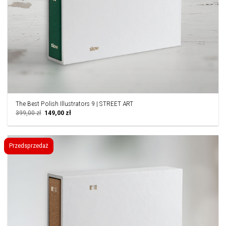
The Best Polish Illustrators 9 | STREET ART
Pierwotna
Aktualna
399,00
zł
149,00
zł
cena
cena
wynosiła:
wynosi:
399,00 zł.
149,00 zł.
Przedsprzedaż