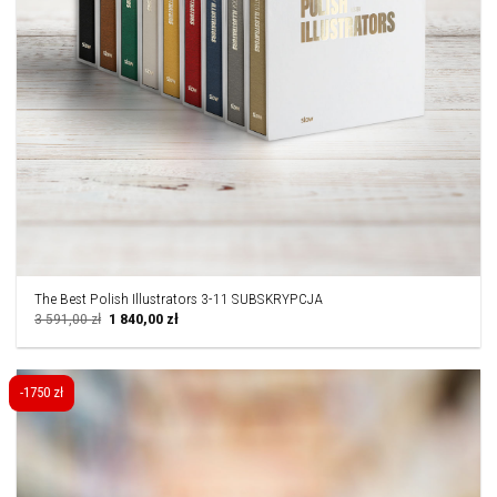
The Best Polish Illustrators 3-11 SUBSKRYPCJA
Pierwotna
Aktualna
3 591,00
zł
1 840,00
zł
cena
cena
wynosiła:
wynosi:
3
1
591,00 zł.
840,00 zł.
-1750 zł