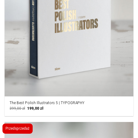
The Best Polish Illustrators 5 | TYPOGRAPHY
Pierwotna
Aktualna
399,00
zł
199,00
zł
cena
cena
wynosiła:
wynosi:
399,00 zł.
199,00 zł.
Przedsprzedaż