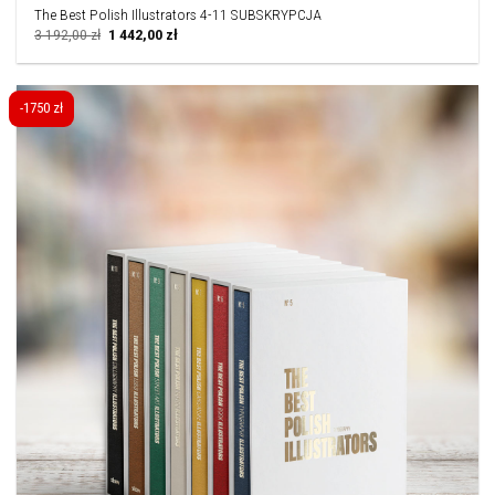
The Best Polish Illustrators 4-11 SUBSKRYPCJA
Pierwotna
Aktualna
3 192,00
zł
1 442,00
zł
cena
cena
wynosiła:
wynosi:
3
1
192,00 zł.
442,00 zł.
-1750 zł