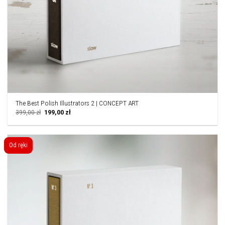
The Best Polish Illustrators 2 | CONCEPT ART
Pierwotna
Aktualna
399,00
zł
199,00
zł
cena
cena
wynosiła:
wynosi:
399,00 zł.
199,00 zł.
Od ręki