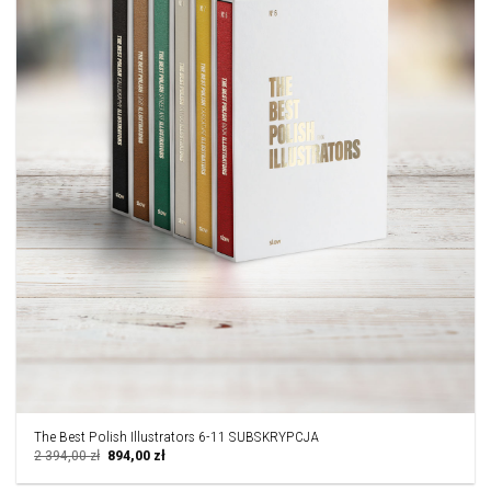
The Best Polish Illustrators 6-11 SUBSKRYPCJA
Pierwotna
Aktualna
2 394,00
zł
894,00
zł
cena
cena
wynosiła:
wynosi: