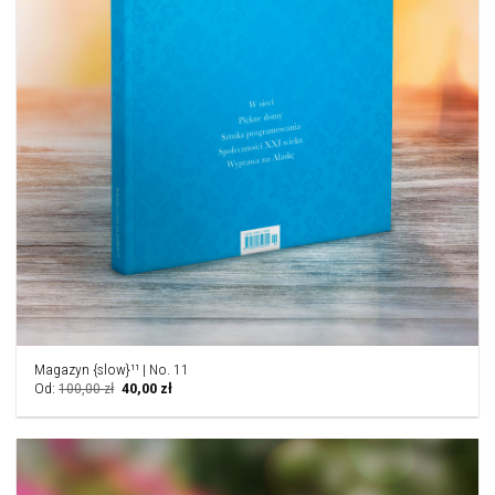
Magazyn {slow}¹¹ | No. 11
Pierwotna
Aktualna
Od:
100,00
zł
40,00
zł
cena
cena
wynosiła:
wynosi:
100,00 zł.
40,00 zł.