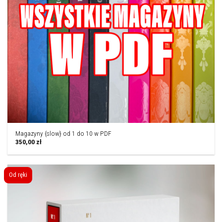
Magazyny {slow} od 1 do 10 w PDF
350,00
zł
Od ręki