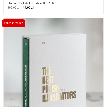
The Best Polish Illustrators 8 | TATTOO
Pierwotna
Aktualna
399,00
zł
149,00
zł
cena
cena
wynosiła:
wynosi:
399,00 zł.
149,00 zł.
Przedsprzedaż