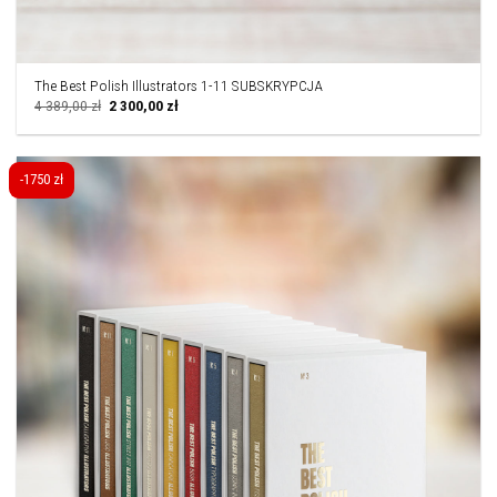
The Best Polish Illustrators 1-11 SUBSKRYPCJA
Pierwotna
Aktualna
4 389,00
zł
2 300,00
zł
cena
cena
wynosiła:
wynosi:
4
2
389,00 zł.
300,00 zł.
-1750 zł